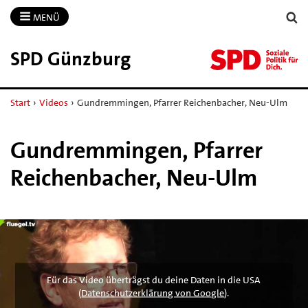
MENÜ
SPD Günzburg
Start
›
Videos
›
Gundremmingen, Pfarrer Reichenbacher, Neu-Ulm
Gundremmingen, Pfarrer
Reichenbacher, Neu-Ulm
Für das Video überträgst du deine Daten in die USA
(
Datenschutzerklärung von Google
).